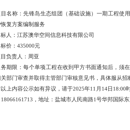
项目名称：先锋岛生态组团（基础设施）一期工程使
护恢复方案编制服务
中标人：江苏
澳华空间信息科技
有限公司
中标价：
435000元
项目负责人：周亚
服务期限：每个单项工程在收到甲方书面通知后，须
相关部门审查并取得主管部门审核意见书，具体服从招
对以上内容公示如有异议，请于
202
5
年
11
月
14
日
18:
18066161713，地址：盐城市人民南路1号华邦国际东厦