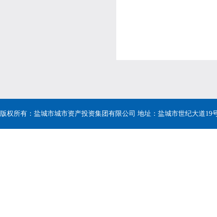
版权所有：盐城市城市资产投资集团有限公司 地址：盐城市世纪大道19号 电话：