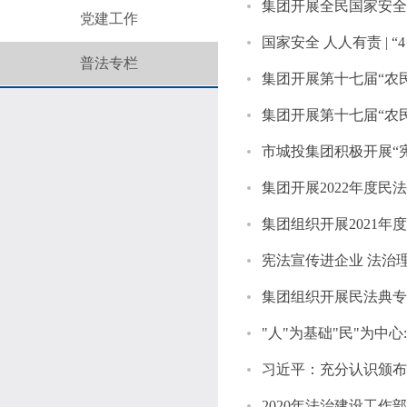
集团开展全民国家安全
党建工作
国家安全 人人有责 | “
普法专栏
集团开展第十七届“农
集团开展第十七届“农
市城投集团积极开展“
集团开展2022年度民
集团组织开展2021
宪法宣传进企业 法治
集团组织开展民法典专
"人"为基础"民"为中
习近平：充分认识颁布
2020年法治建设工作