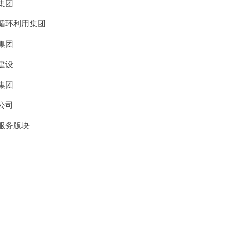
集团
循环利用集团
集团
建设
集团
公司
服务版块