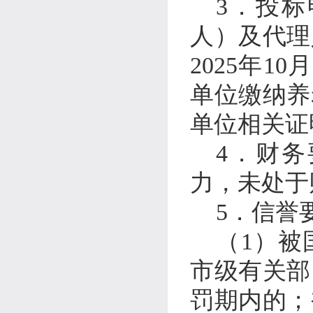
3
．
投标
人）及代理
2025
年
10
月
单位缴纳养
单位相关证
4
．
财务
力，未处于
5
．
信誉
（
1
）被
市级有关部
罚期内的；