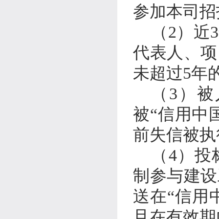
参加本司招
（
2
）近
3
代表人、项
未超过
5
年
（
3
）被
被“信用中
前失信被执
（
4
）投
制参与建设
送在“信用
且在有效期