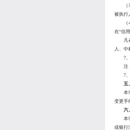
（
被执行
（
在“信
凡
人、中
7
注
7
五
本
变更手
六
本
或银行