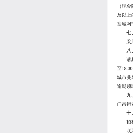
（现金
及以上
盐城网
七
采
八
请
至
18:00
城市兆
逾期领
九
门吊销
十
招
联