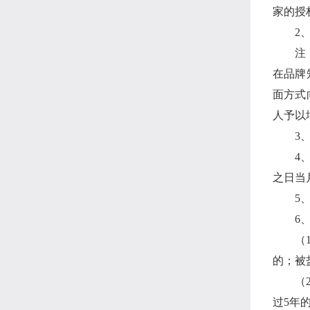
家的授
2
注
在品牌
面方式
人予以
3
4
之日当
5
6
（
的；被
（
过
5
年