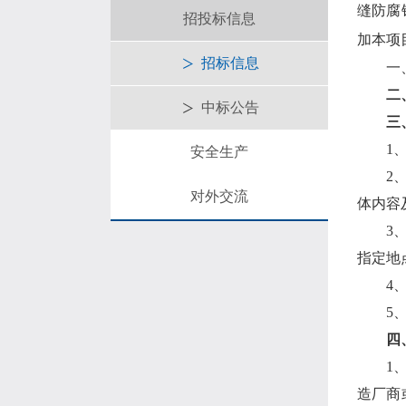
缝防腐
招投标信息
加本项
招标信息
一
二
中标公告
三
1
安全生产
2
对外交流
体内容
3
指定地
4
5
四
1
造厂商