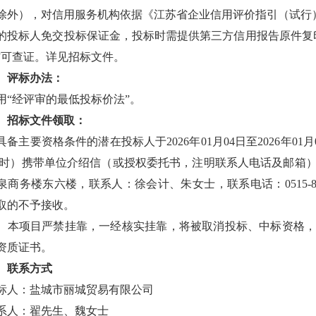
除外），对信用服务机构依据《江苏省企业信用评价指引（试行
的投标人免交投标保证金，投标时需提供第三方信用报告原件复
”可查证。详见招标文件。
、评标办法：
用“经评审的最低投标价法”。
、招标文件领取：
具备主要资格条件的潜在投标人于
2026
年
01
月
04
日
至
2026
年
01
月
时）携带单位介绍信（或授权委托书，注明联系人电话及邮箱
泉商务楼东六楼，联系人：徐会计、朱女士，联系电话：
0515-
取的不予接收。
、本项目严禁挂靠，一经核实挂靠，将被取消投标、中标资格
资质证书。
、联系方式
标人：盐城市丽城贸易有限公司
系人：翟先生、魏女士