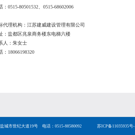
话：
0515-80501532
、
0515-68602006
标代理机构：江苏建威建设管理有限公司
址：盐都区兆泉商务楼东电梯六楼
系人：朱女士
话：
18066198320
世纪大道19号 电话：0515-88580092
苏ICP备11035935号-