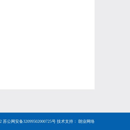
2
苏公网安备32099502000725号
技术支持：
朗业网络