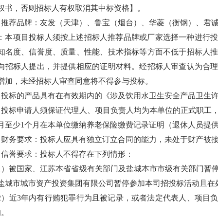
权书，否则招标人有权取消其中标资格】。
、推荐品牌：友发（天津）、鲁宝（烟台）、华菱（衡钢）、君
：本项目投标人须按上述招标人推荐品牌或厂家选择一种进行
知名度、信誉度、质量、性能、技术指标等方面不低于招标人
向招标人提出，并提供相应的证明材料。经招标人审查认为合
增加，未经招标人审查同意将不得参与投标。
、投标的产品具有在有效期内的《涉及饮用水卫生安全产品卫生
、投标申请人须保证代理人、项目负责人均为本单位的正式职工
月至少
1
个月在本单位缴纳养老保险缴费记录证明（退休人员提
、财务要求：投标人应具有独立订立合同的能力，未处于财产被
、信誉要求：投标人不得存在下列情形：
1
）被国家、江苏本省省级有关部门及盐城本市市级有关部门暂
盐城市城市资产投资集团有限公司暂停参加本司招投标活动且在
2
）近
3
年内有行贿犯罪行为且被记录，或者法定代表人、项目
的。