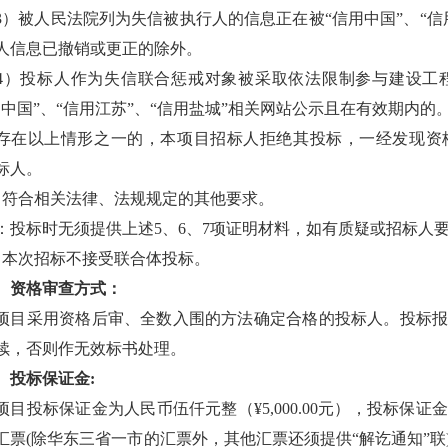
3
）被人民法院列为失信被执行人的信息正在被“信用中国”、“信
人信息已撤销或更正的除外。
4
）投标人作为失信联合惩戒对象被采取依法限制参与建设工
用中国”、“信用江苏”、“信用盐城”相关网站公示且在有效期内的
存在以上情形之一的，本项目招标人拒绝其投标，一经发现资
标人。
、符合相关法律、法规规定的其他要求。
：投标时无须提供上述
5
、
6
、
7
项证明材料，如有质疑或招标人
、本次招标不接受联合体投标。
、资格审查方式：
项目采用资格后审、全数入围的方法确定合格的投标人。投标
续，否则作无效标书处理。
、投标保证金
:
项目投标保证金为人民币伍仟元整（
¥5,000.00
元），投标保证金
汇票
(
除华东三省一市的汇票外，其他汇票还须提供“解讫通知”联